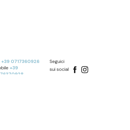
l
+39 0717360926
Seguici
bile
+39
sui social
276370928