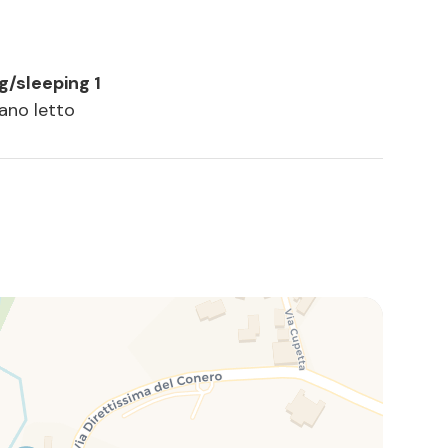
ng/sleeping 1
vano letto