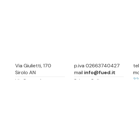
Via Giulietti, 170
p.iva 02663740427
te
Sirolo AN
mail
info@fued.it
mo
3
Via Roma, 4
Privacy Policy
Numana AN
Cookie Preference
Sitemap
Via Mamiani, 14
Senigallia, AN
Piazza Brancondi, 12
Porto Recanati, MC
Via Roma, 4
Cesenatico, FC