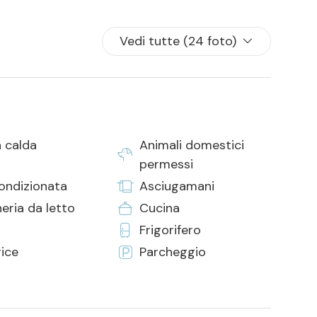
 per tutti i posti letto presenti in casa
Vedi tutte (24 foto)
 calda
Animali domestici
permessi
condizionata
Asciugamani
eria da letto
Cucina
Frigorifero
rice
Parcheggio