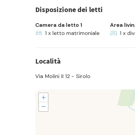
Disposizione dei letti
Camera da letto 1
Area livi
1 x letto matrimoniale
1 x di
Località
Via Molini II 12 - Sirolo
+
−