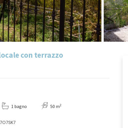
locale con terrazzo
2
1 bagno
50 m
JU7O7SK7