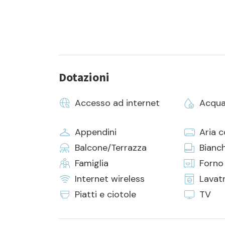
- la fornitura di biancheria da camera e da bagno
Dotazioni
Accesso ad internet
Acqua
Appendini
Aria 
Balcone/Terrazza
Bianch
Famiglia
Forno
Internet wireless
Lavat
Piatti e ciotole
TV