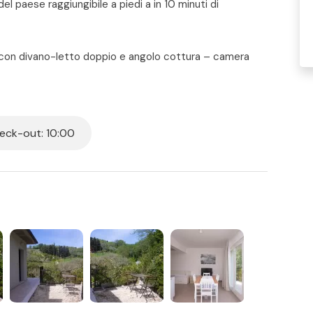
del paese raggiungibile a piedi a in 10 minuti di
con divano-letto doppio e angolo cottura – camera
errazzo con vista sulla campagna attrezzato con
ium a tetto attrezzato.
ck-out: 10:00