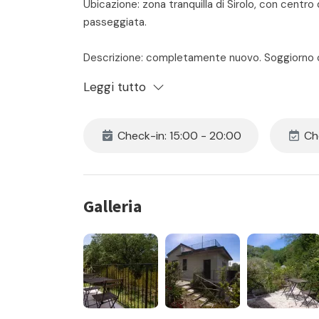
Ubicazione: zona tranquilla di Sirolo, con centro 
passeggiata.
Descrizione: completamente nuovo. Soggiorno 
matrimoniale – bagno con box doccia – ampio t
Leggi tutto
ombrellone, tavolo e sedie – meraviglioso solar
Posto auto.
Aria condizionata in ogni stanza.
Check-in: 15:00 - 20:00
Che
Lavatrice.
Connessione Wi-Fi.
Adiacente all’ immobile S161.
Galleria
Il prezzo include:
- locazione
- consumi di acqua luce e gas
- assistenza in loco 24h
- pulizia iniziale e finale