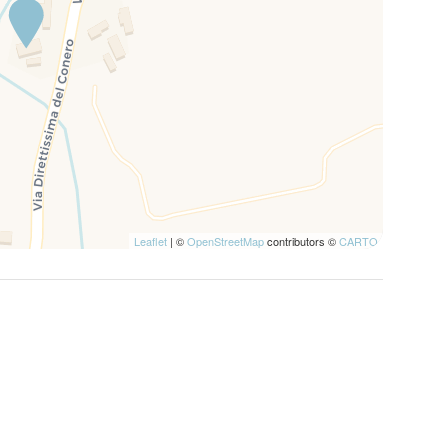
Leaflet
| ©
OpenStreetMap
contributors ©
CARTO