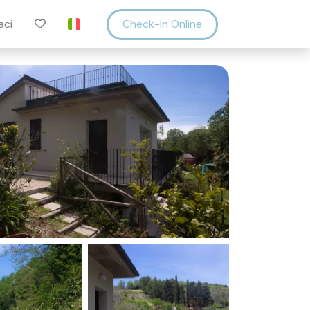
aci
Check-In Online