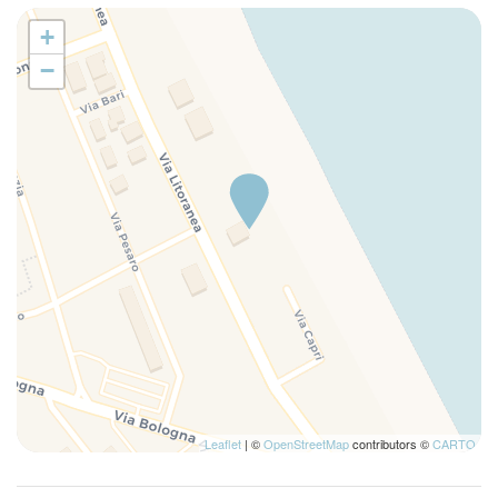
+
−
Leaflet
| ©
OpenStreetMap
contributors ©
CARTO