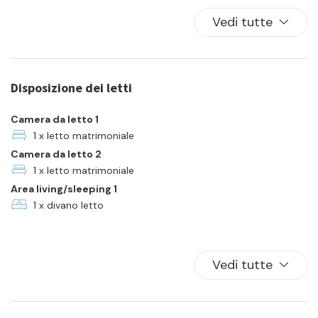
Cucina
Vedi tutte
Famiglia
Forno
Frigorifero
Disposizione dei letti
Giardino
Parcheggio
Camera da letto 1
Piatti e ciotole
1 x letto matrimoniale
Camera da letto 2
Piscina comune
1 x letto matrimoniale
Rurale
Area living/sleeping 1
Self check-in
1 x divano letto
TV
Vedi tutte