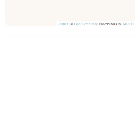
Leaflet
| ©
OpenStreetMap
contributors ©
CARTO