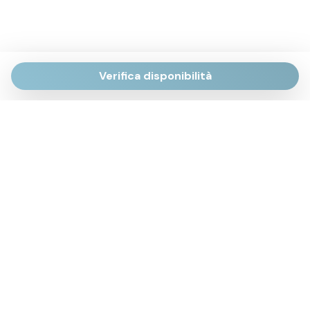
Verifica disponibilità
Via Giulietti, 170
Sirolo AN
Via Roma, 4
Numana AN
Via Mamiani, 14
Senigallia, AN
Piazza Brancondi, 12
Porto Recanati, MC
Via Roma, 4
Cesenatico, FC
Via Calatafimi, 7/A