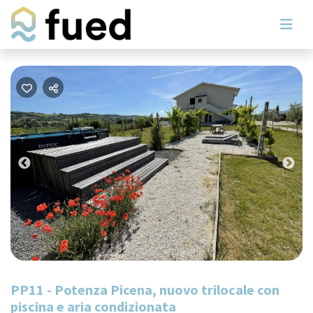
Previous
Nex
PP11 - Potenza Picena, nuovo trilocale con
piscina e aria condizionata