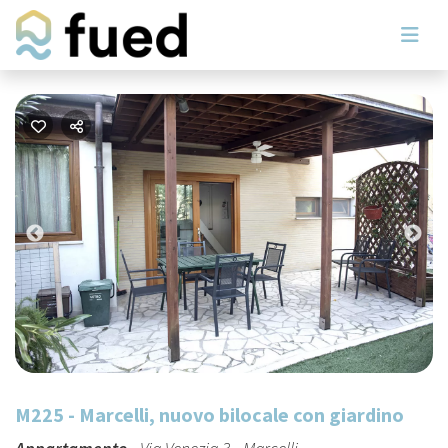
Previous
Nex
M225 - Marcelli, nuovo bilocale con giardino