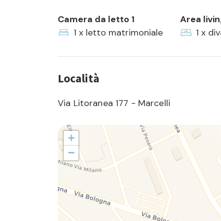
Camera da letto 1
Area livi
1 x letto matrimoniale
1 x di
Località
Via Litoranea 177 - Marcelli
+
−