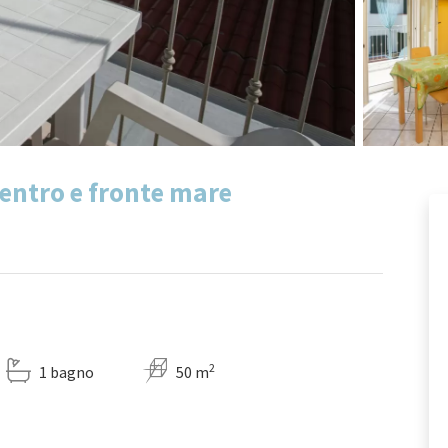
 centro e fronte mare
2
1 bagno
50 m