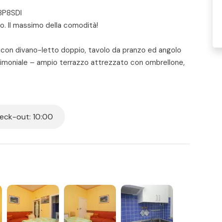
8P8SDI
o. Il massimo della comodità!
o con divano-letto doppio, tavolo da pranzo ed angolo
moniale – ampio terrazzo attrezzato con ombrellone,
mare.
ck-out: 10:00
 per tutti i posti letto presenti in casa