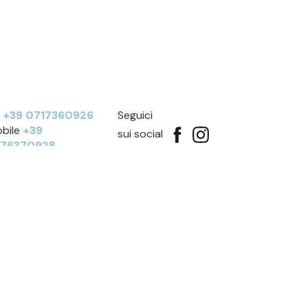
l
+39 0717360926
Seguici
bile
+39
sui social
276370928