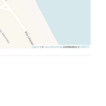
Leaflet
| ©
OpenStreetMap
contributors ©
CARTO