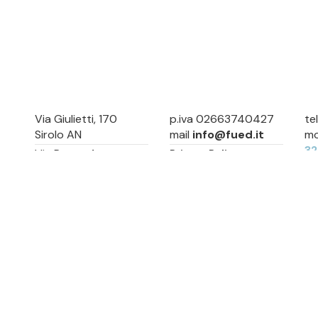
Via Giulietti, 170
p.iva 02663740427
te
Sirolo AN
mail
info@fued.it
mo
3
Via Roma, 4
Privacy Policy
Numana AN
Cookie Preference
Sitemap
Via Mamiani, 14
Senigallia, AN
Piazza Brancondi, 12
Porto Recanati, MC
Via Roma, 4
Cesenatico, FC
Via Calatafimi, 7/A
San Benedetto del