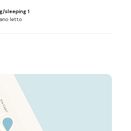
ng/sleeping 1
vano letto