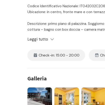
Codice Identificativo Nazionale: IT042032C2OI
Ubicazione: in centro, fronte mare e con terrazz
Descrizione: primo piano di palazzina. Soggiorn
cottura – bagno con box doccia – camera matri
tavolo e sedie dove poter mangiare, con vista 
Leggi tutto
Animali non ammessi.
Check-in: 15:00 - 20:00
Che
Il prezzo include:
- locazione
- consumi di acqua luce e gas
- assistenza in loco 24h
Galleria
- pulizia iniziale e finale
- la fornitura di biancheria da camera e da bagno