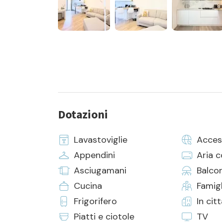
Dotazioni
Lavastoviglie
Acces
Appendini
Aria 
Asciugamani
Balco
Cucina
Famigl
Frigorifero
In cit
Piatti e ciotole
TV