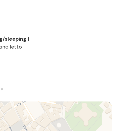
ng/sleeping 1
vano letto
ia