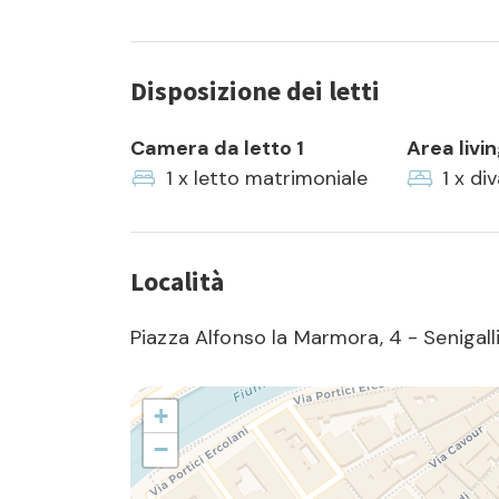
Disposizione dei letti
Camera da letto 1
Area livi
1 x letto matrimoniale
1 x di
Località
Piazza Alfonso la Marmora, 4 - Senigall
+
−