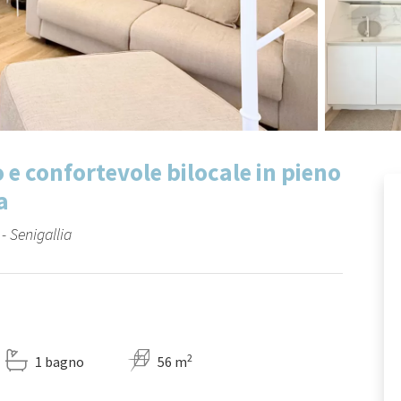
 e confortevole bilocale in pieno
a
- Senigallia
2
1 bagno
56 m