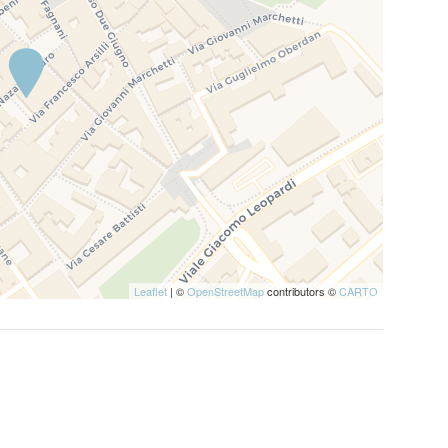
Leaflet
| ©
OpenStreetMap
contributors ©
CARTO