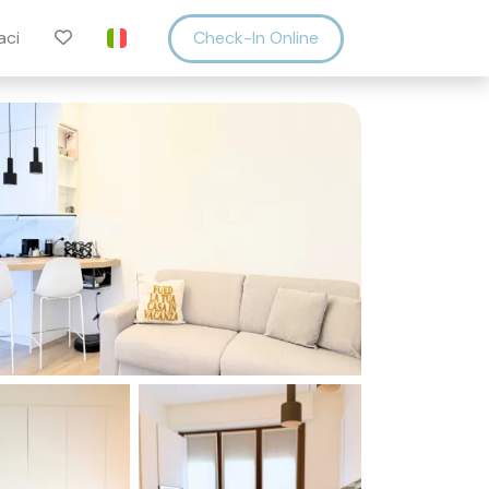
aci
Check-In Online