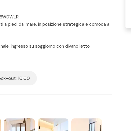
22P8WDWLR
uti a piedi dal mare, in posizione strategica e comoda a
nale. Ingresso su soggiorno con divano letto
ssoriato – camera con letto matrimoniale – bagno con
 lavatrice, lavastoviglie, wifi e aria condizionata sia in
ssi.
ck-out: 10:00
 per tutti i posti letto presenti in casa