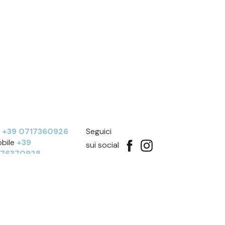
l
+39 0717360926
Seguici
bile
+39
sui social
276370928