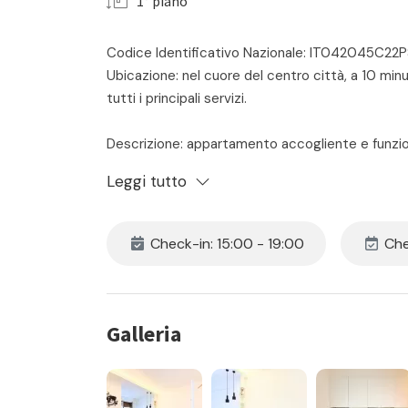
1° piano
Codice Identificativo Nazionale: IT042045C
Ubicazione: nel cuore del centro città, a 10 min
tutti i principali servizi.
Descrizione: appartamento accogliente e funzio
matrimoniale – angolo cottura moderno e acce
Leggi tutto
box doccia – due balconi. Completano la soluzione:
zona giorno che in zona notte. Animali non amme
Check-in: 15:00 - 19:00
Che
Il prezzo include:
- locazione
- consumi di acqua luce e gas
- assistenza in loco 24h
Galleria
- pulizia iniziale e finale
- la fornitura di biancheria da camera e da bagno