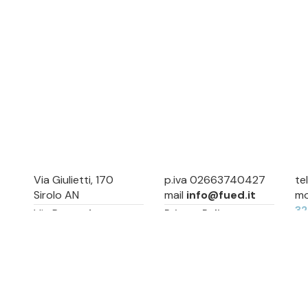
Via Giulietti, 170
p.iva 02663740427
te
Sirolo AN
mail
info@fued.it
mo
3
Via Roma, 4
Privacy Policy
Numana AN
Cookie Preference
Sitemap
Via Mamiani, 14
Senigallia, AN
Piazza Brancondi, 12
Porto Recanati, MC