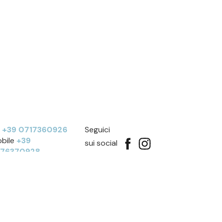
l
+39 0717360926
Seguici
bile
+39
sui social
276370928