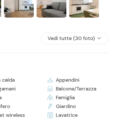
Vedi tutte (30 foto)
 calda
Appendini
gamani
Balcone/Terrazza
a
Famiglia
ifero
Giardino
et wireless
Lavatrice