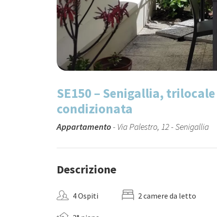
SE150 – Senigallia, trilocale
condizionata
Appartamento
- Via Palestro, 12 - Senigallia
Descrizione
4 Ospiti
2 camere da letto