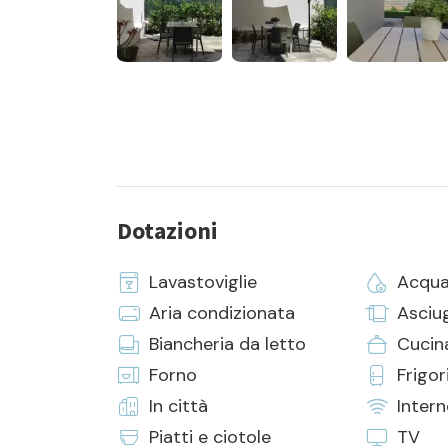
Dotazioni
Lavastoviglie
Acqua
Aria condizionata
Asciu
Biancheria da letto
Cucin
Forno
Frigor
In città
Intern
Piatti e ciotole
TV