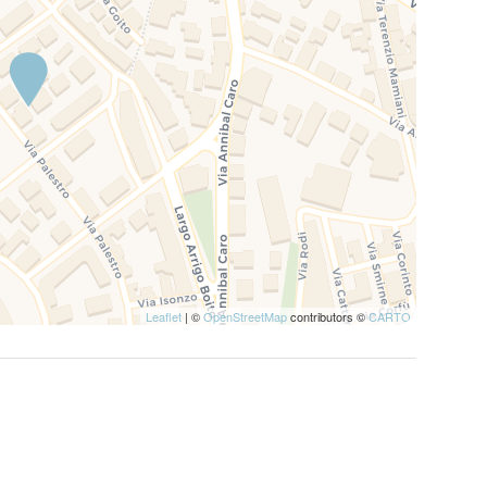
Leaflet
| ©
OpenStreetMap
contributors ©
CARTO