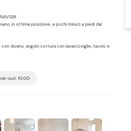
Z4NAVS8X
ano, in ottima posizione, a pochi minuti a piedi dal
con divano, angolo cottura con lavastoviglie, tavolo e
 seconda camera con divano letto matrimoniale - bagno
va un giardino pavimentato riservato.
i stanza e Wi-fi.
ck-out: 10:00
 per tutti i posti letto presenti in casa