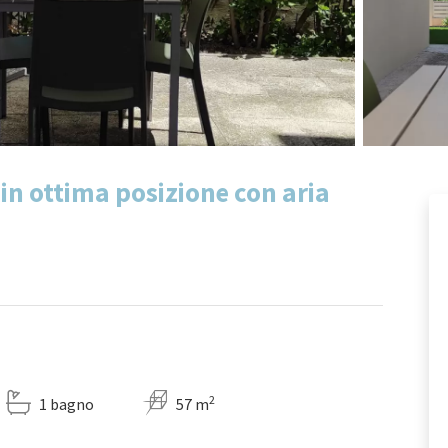
 in ottima posizione con aria
2
1 bagno
57 m