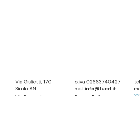
Via Giulietti, 170
p.iva 02663740427
te
Sirolo AN
mail
info@fued.it
mo
3
Via Roma, 4
Privacy Policy
Numana AN
Cookie Preference
Sitemap
Via Mamiani, 14
Senigallia, AN
Piazza Brancondi, 12
Porto Recanati, MC