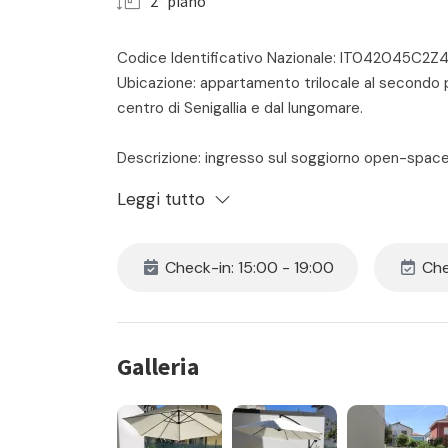
2° piano
Codice Identificativo Nazionale: IT042045C2
Ubicazione: appartamento trilocale al secondo pi
centro di Senigallia e dal lungomare.
Descrizione: ingresso sul soggiorno open-space 
accesso al terrazzino - camera matrimoniale -
Leggi tutto
con box doccia e lavatrice. Al piano terra si tro
Completano la proprietà aria condizionata in ogn
Animali NON ammessi
Check-in: 15:00 - 19:00
Che
Il prezzo include:
- locazione
- consumi di acqua luce e gas
Galleria
- assistenza in loco 24h
- pulizia iniziale e finale
- la fornitura di biancheria da camera e da bagno