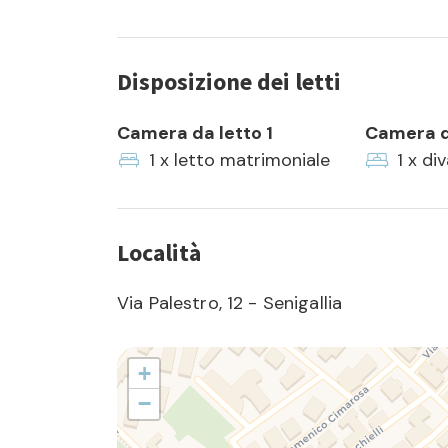
Disposizione dei letti
Camera da letto 1
Camera d
1 x letto matrimoniale
1 x di
Località
Via Palestro, 12 - Senigallia
+
−