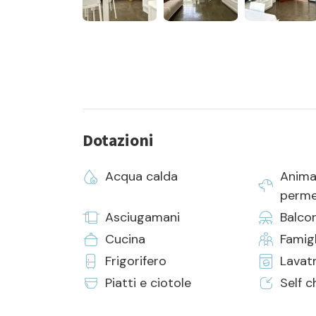
- la fornitura di biancheria da camera e da bagno
Dotazioni
Acqua calda
Anima
perme
Asciugamani
Balco
Cucina
Famigl
Frigorifero
Lavat
Piatti e ciotole
Self c