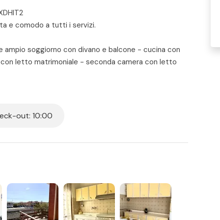
EXDHIT2
ta e comodo a tutti i servizi.
o e ampio soggiorno con divano e balcone - cucina con
 con letto matrimoniale - seconda camera con letto
ominiale.
i di cui verrà fornito un codice il giorno dell'arrivo.
ck-out: 10:00
prima dell'arrivo o con carta di credito il giorno