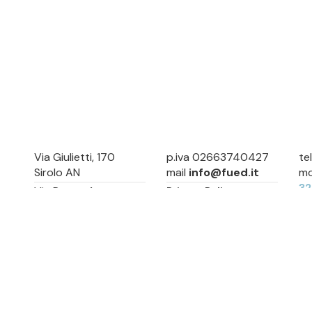
Via Giulietti, 170
p.iva 02663740427
te
Sirolo AN
mail
info@fued.it
mo
3
Via Roma, 4
Privacy Policy
Numana AN
Cookie Preference
Sitemap
Via Mamiani, 14
Senigallia, AN
Piazza Brancondi, 12
Porto Recanati, MC
Via Roma, 4
Cesenatico, FC