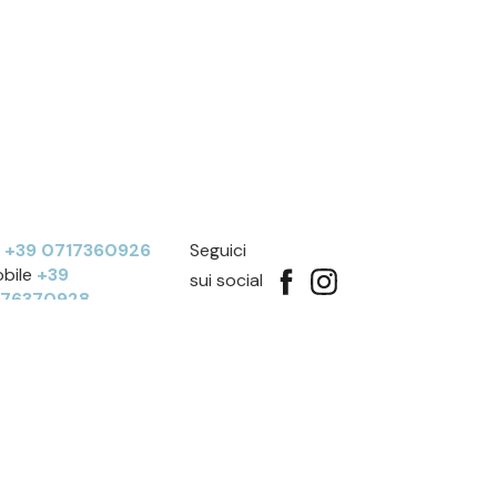
l
+39 0717360926
Seguici
bile
+39
sui social
276370928