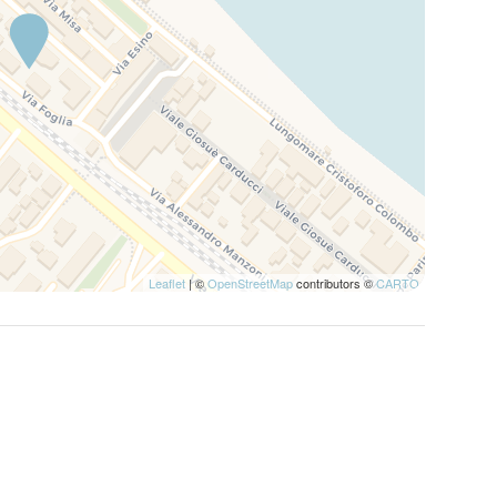
Leaflet
| ©
OpenStreetMap
contributors ©
CARTO