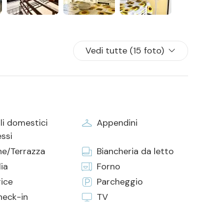
 per tutti i posti letto presenti in casa
Vedi tutte (15 foto)
li domestici
Appendini
ssi
ne/Terrazza
Biancheria da letto
ia
Forno
rice
Parcheggio
heck-in
TV