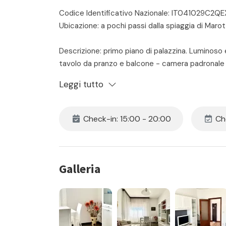
Codice Identificativo Nazionale: IT041029C2Q
Ubicazione: a pochi passi dalla spiaggia di Marot
Descrizione: primo piano di palazzina. Luminos
tavolo da pranzo e balcone - camera padronale
matrimoniale - bagno con doccia. Lavatrice.
Leggi tutto
Posto auto riservato all'interno della corte cond
Check-in con modalità self - tramite box con chiav
Check-in: 15:00 - 20:00
Che
Pagamento anticipato con bonifico entro 7 giorni 
stesso dell'arrivo.
Il prezzo include:
Galleria
- locazione
- consumi di acqua luce e gas
- assistenza in loco 24h
- pulizia iniziale e finale