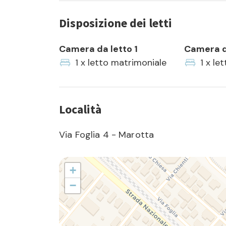
Disposizione dei letti
Camera da letto 1
Camera d
1 x letto matrimoniale
1 x le
Località
Via Foglia 4 - Marotta
+
−