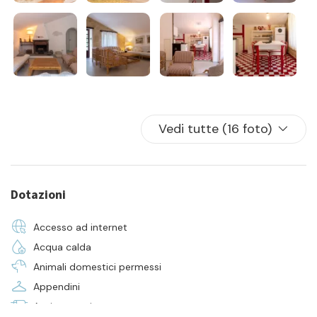
- locazione
- consumi di acqua luce e gas
- assistenza in loco 24h
- pulizia iniziale e finale
- la fornitura di biancheria da camera e da bagno per tutti i
posti letto presenti in casa
Vedi tutte (16 foto)
Dotazioni
Accesso ad internet
Acqua calda
Animali domestici permessi
Appendini
Asciugamani