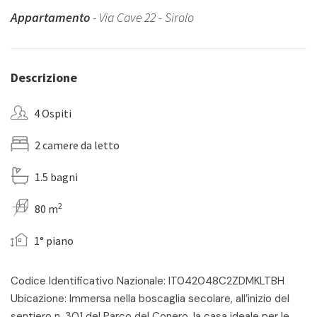
Appartamento
- Via Cave 22 - Sirolo
Descrizione
4 Ospiti
2 camere da letto
1.5 bagni
2
80 m
1° piano
Codice Identificativo Nazionale: IT042048C2ZDMKLTBH
Ubicazione: Immersa nella boscaglia secolare, all’inizio del
sentiero n. 301 del Parco del Conero, la casa ideale per le