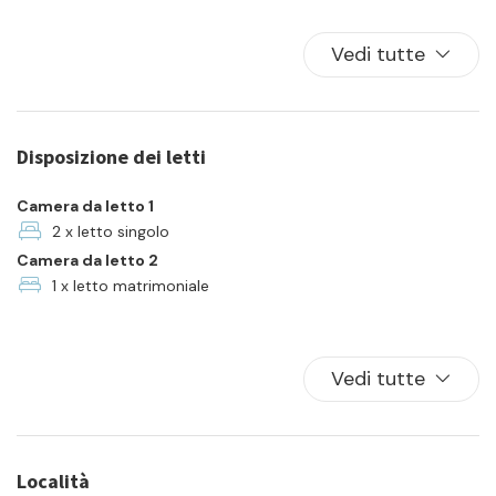
Balcone/Terrazza
Biancheria da letto
Vedi tutte
Cucina
Famiglia
Frigorifero
Disposizione dei letti
Giardino
Lavatrice
Camera da letto 1
Parcheggio
2 x letto singolo
Camera da letto 2
Piatti e ciotole
1 x letto matrimoniale
TV
TV a colori
Vedi tutte
Località