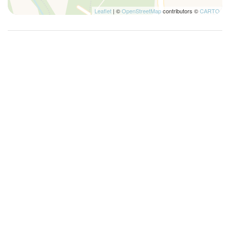
Leaflet
| ©
OpenStreetMap
contributors ©
CARTO