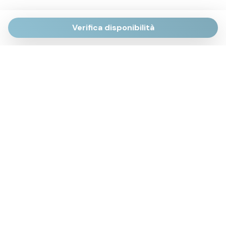
Verifica disponibilità
Via Giulietti, 170
Sirolo AN
Via Roma, 4
Numana AN
Via Mamiani, 14
Senigallia, AN
Piazza Brancondi, 12
Porto Recanati, MC
Via Roma, 4
Cesenatico, FC
Via Calatafimi, 7/A
San Benedetto del Tronto, AP
p.iva 02663740427