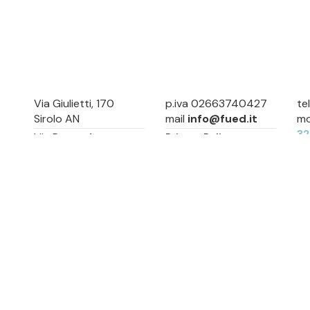
Via Giulietti, 170
p.iva 02663740427
te
Sirolo AN
mail
info@fued.it
mo
3
Via Roma, 4
Privacy Policy
Numana AN
Cookie Preference
Sitemap
Via Mamiani, 14
Senigallia, AN
Piazza Brancondi, 12
Porto Recanati, MC
Via Roma, 4
Cesenatico, FC
Via Calatafimi, 7/A
San Benedetto del
Tronto, AP