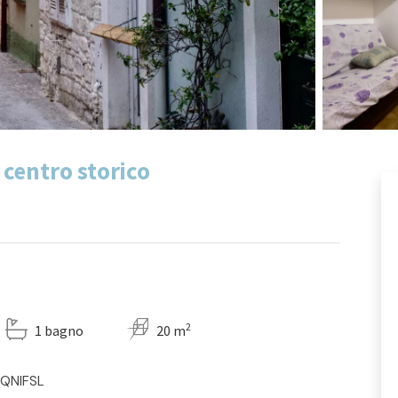
 centro storico
2
1 bagno
20 m
BQNIFSL