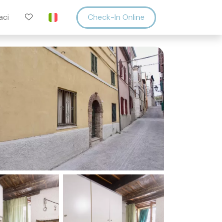
aci
Check-In Online