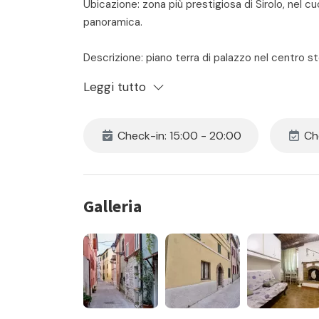
Ubicazione: zona più prestigiosa di Sirolo, nel cu
panoramica.
Descrizione: piano terra di palazzo nel centro s
matrimoniale, angolo cottura e lavatrice - bagn
Leggi tutto
Il prezzo include:
- locazione
Check-in: 15:00 - 20:00
Che
- consumi di acqua luce e gas
- assistenza in loco 24h
- pulizia iniziale e finale
- la fornitura di biancheria da camera e da bagno
Galleria