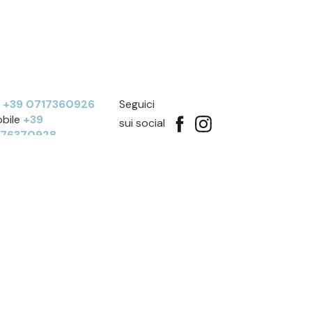
l
+39 0717360926
Seguici
bile
+39
sui social
276370928