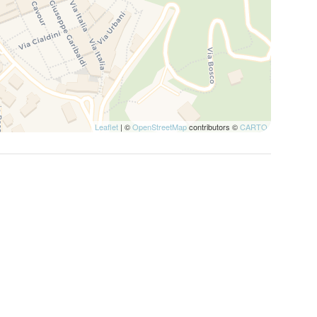
Leaflet
| ©
OpenStreetMap
contributors ©
CARTO