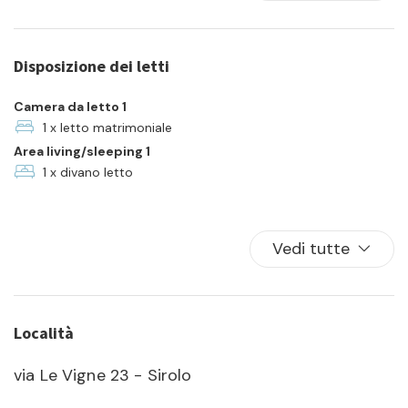
In città
Lavatrice
Disposizione dei letti
Piatti e ciotole
TV
Camera da letto 1
1 x letto matrimoniale
Area living/sleeping 1
1 x divano letto
Vedi tutte
Località
via Le Vigne 23 - Sirolo