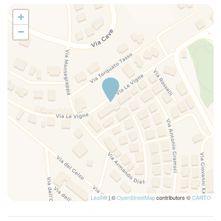
+
−
Leaflet
| ©
OpenStreetMap
contributors ©
CARTO