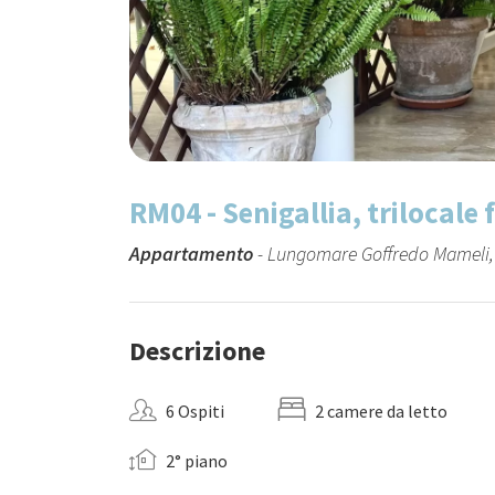
RM04 - Senigallia, trilocale
Appartamento
- Lungomare Goffredo Mameli, 2
Descrizione
6 Ospiti
2 camere da letto
2° piano