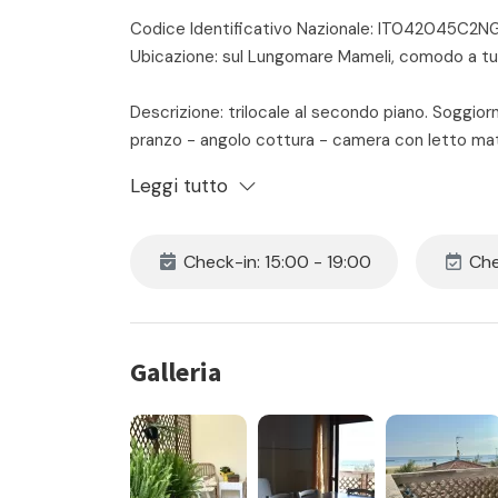
Codice Identificativo Nazionale: IT042045C2
Ubicazione: sul Lungomare Mameli, comodo a tutti
Descrizione: trilocale al secondo piano. Soggior
pranzo - angolo cottura - camera con letto ma
due letti singoli - bagno con vasca e lavatrice. 
Leggi tutto
Servizio Wi-Fi.
Posto auto interno alla corte condominiale
Check-in: 15:00 - 19:00
Che
Check-in con modalità self - tramite box con chiav
Pagamento anticipato con bonifico entro 7 giorni 
stesso dell'arrivo.
Galleria
Gli ospiti troveranno a disposizione delle dotazi
- Carrellino per il trasporto
- Ombrellone
- 2 lettini