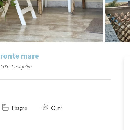
 fronte mare
05 - Senigallia
2
1 bagno
65 m