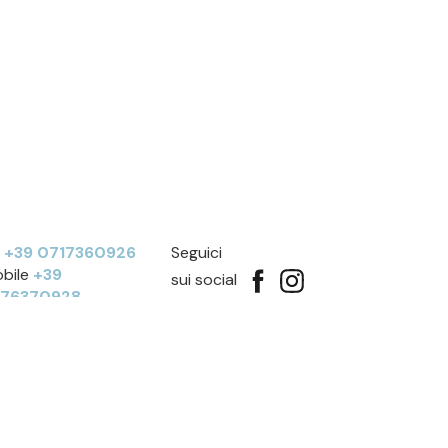
l
+39 0717360926
Seguici
bile
+39
sui social
276370928