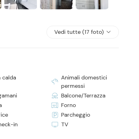
gia durante il giorno e riposizionate nell’area adibita
Vedi tutte (17 foto)
 per tutti i posti letto presenti in casa
 calda
Animali domestici
permessi
gamani
Balcone/Terrazza
a
Forno
rice
Parcheggio
heck-in
TV