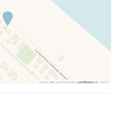
Leaflet
| ©
OpenStreetMap
contributors ©
CARTO