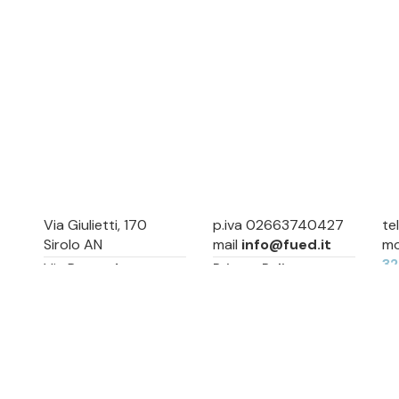
Via Giulietti, 170
p.iva 02663740427
te
Sirolo AN
mail
info@fued.it
mo
3
Via Roma, 4
Privacy Policy
Numana AN
Cookie Preference
Sitemap
Via Mamiani, 14
Senigallia, AN
Piazza Brancondi, 12
Porto Recanati, MC