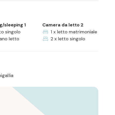
ng/sleeping 1
Camera da letto 2
tto singolo
1 x letto matrimoniale
vano letto
2 x letto singolo
gallia