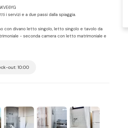
NGKVE6YG
 i servizi e a due passi dalla spiaggia.
no con divano letto singolo, letto singolo e tavolo da
trimoniale - seconda camera con letto matrimoniale e
Terrazzino vista mare.
ck-out: 10:00
i di cui verrà fornito un codice il giorno dell'arrivo.
prima dell'arrivo o con carta di credito il giorno
oni da spiaggia che includono: