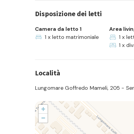
Disposizione dei letti
Camera da letto 1
Area livi
1 x letto matrimoniale
1 x le
1 x di
Località
Lungomare Goffredo Mameli, 205 - Seni
+
−