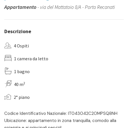
Appartamento
- via del Mattatoio 8/A - Porto Recanati
Descrizione
4 Ospiti
1 camera da letto
1 bagno
2
40 m
2° piano
Codice Identificativo Nazionale: IT043042C2OMPSQ8NH
Ubicazione: appartamento in zona tranquilla, comodo alla
spiaggia e ai principali servizi!