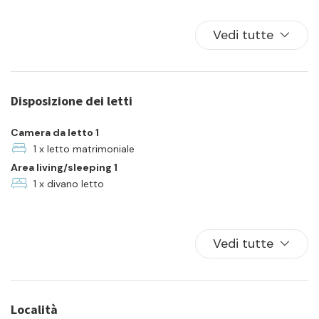
Biancheria da letto
Cucina
Vedi tutte
Famiglia
Frigorifero
In città
Disposizione dei letti
Piatti e ciotole
TV
Camera da letto 1
TV a colori
1 x letto matrimoniale
Area living/sleeping 1
1 x divano letto
Vedi tutte
Località