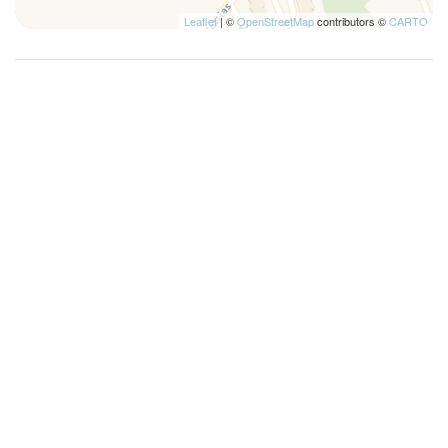
Leaflet
| ©
OpenStreetMap
contributors ©
CARTO