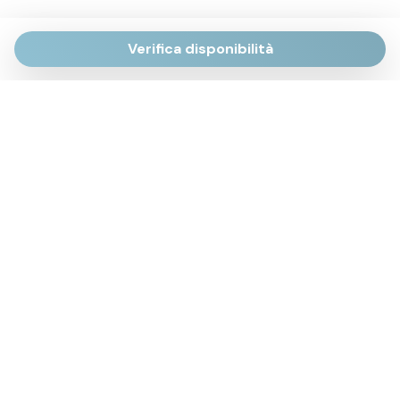
Verifica disponibilità
Via Giulietti, 170
Sirolo AN
Via Roma, 4
Numana AN
Via Mamiani, 14
Senigallia, AN
Piazza Brancondi, 12
Porto Recanati, MC
Via Roma, 4
Cesenatico, FC
Via Calatafimi, 7/A
San Benedetto del Tronto, AP
p.iva 02663740427