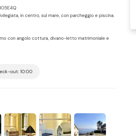
8GIO5E4Q
vilegiata, in centro, sul mare, con parcheggio e piscina.
rno con angolo cottura, divano-letto matrimoniale e
era padronale con letto matrimoniale – ampio terrazzo
auto privato e riservato. Piscina condominiale vista
le dal 1 luglio al 31 agosto, dalle 10 all 13 e dalle 15 alle
ck-out: 10:00
 per tutti i posti letto presenti in casa