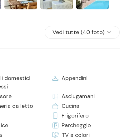
Vedi tutte (40 foto)
li domestici
Appendini
ssi
sore
Asciugamani
eria da letto
Cucina
Frigorifero
rice
Parcheggio
a
TV a colori