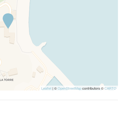
Leaflet
| ©
OpenStreetMap
contributors ©
CARTO