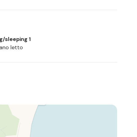
ng/sleeping 1
vano letto