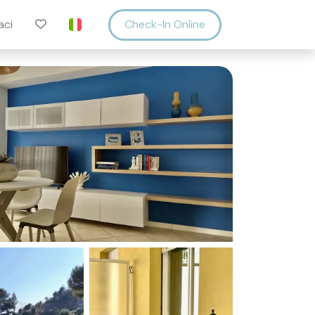
aci
Check-In Online