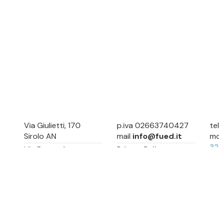
Via Giulietti, 170
p.iva 02663740427
te
Sirolo AN
mail
info@fued.it
mo
3
Via Roma, 4
Privacy Policy
Numana AN
Cookie Preference
Sitemap
Via Mamiani, 14
Senigallia, AN
Piazza Brancondi, 12
Porto Recanati, MC