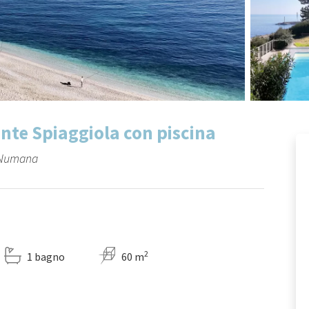
nte Spiaggiola con piscina
- Numana
2
1 bagno
60 m