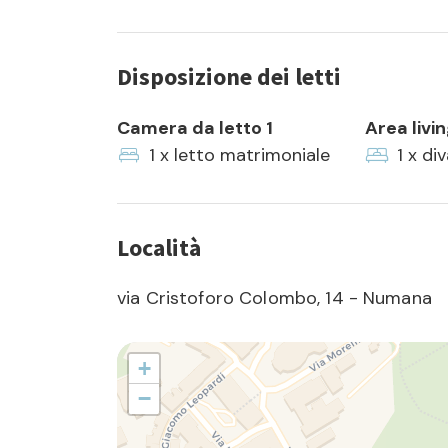
Disposizione dei letti
Camera da letto 1
Area livi
1 x letto matrimoniale
1 x di
Località
via Cristoforo Colombo, 14 - Numana
+
−