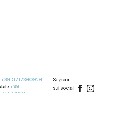
l
+39 0717360926
Seguici
bile
+39
sui social
276370928