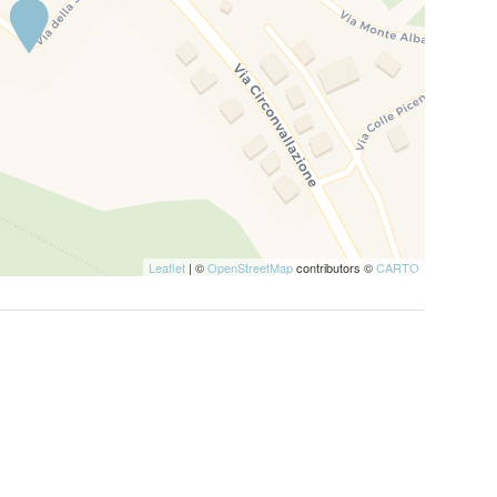
Leaflet
| ©
OpenStreetMap
contributors ©
CARTO