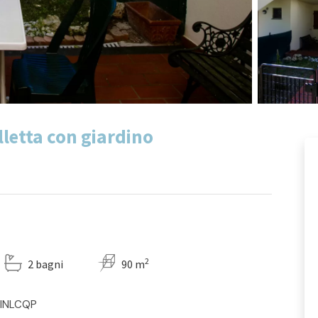
lletta con giardino
2
2 bagni
90 m
MINLCQP