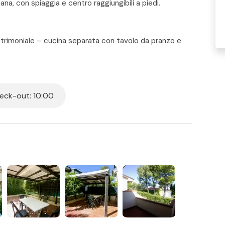
ana, con spiaggia e centro raggiungibili a piedi.
atrimoniale – cucina separata con tavolo da pranzo e
e – portico attrezzato con tendone da sole, tavolo,
atrimoniale – cameretta singola – bagno con vasca –
ck-out: 10:00
 per tutti i posti letto presenti in casa