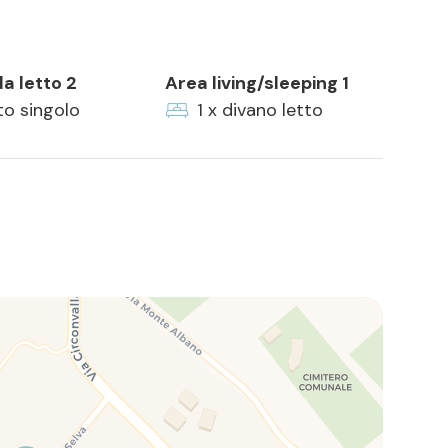
a letto 2
Area living/sleeping 1
tto singolo
1 x divano letto