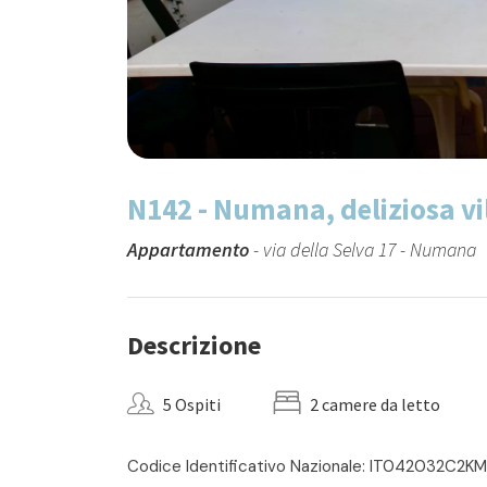
N142 - Numana, deliziosa vi
Appartamento
- via della Selva 17 - Numana
Descrizione
5 Ospiti
2 camere da letto
Codice Identificativo Nazionale: IT042032C2K