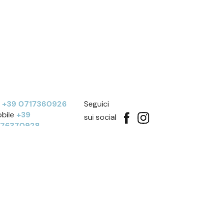
l
+39 0717360926
Seguici
bile
+39
sui social
276370928