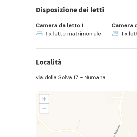
Disposizione dei letti
Camera da letto 1
Camera d
1 x letto matrimoniale
1 x le
Località
via della Selva 17 - Numana
+
−