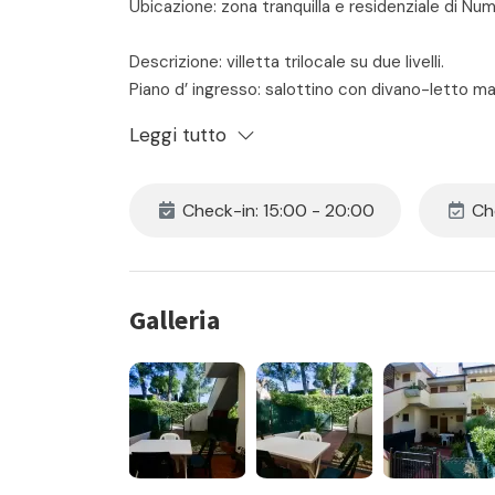
Ubicazione: zona tranquilla e residenziale di Num
Descrizione: villetta trilocale su due livelli.
Piano d’ ingresso: salottino con divano-letto m
lavastoviglie – bagno con box doccia e lavatric
Leggi tutto
sedie e sdraio.
Piano superiore: camera padronale con letto m
balcone.
Check-in: 15:00 - 20:00
Che
L’ immobile ha posto auto privato e riservato.
Il prezzo include:
- locazione
Galleria
- consumi di acqua luce e gas
- assistenza in loco 24h
- pulizia iniziale e finale
- la fornitura di biancheria da camera e da bagno