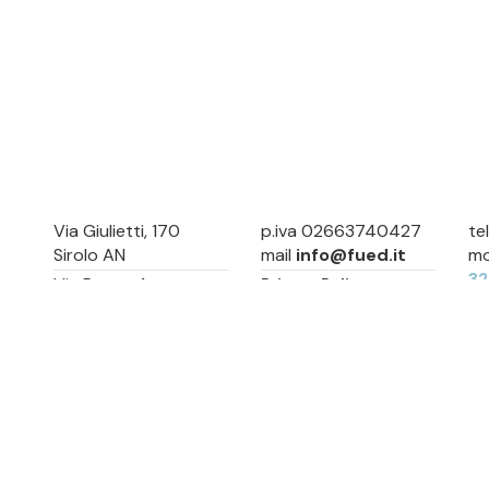
Via Giulietti, 170
p.iva 02663740427
te
Sirolo AN
mail
info@fued.it
mo
3
Via Roma, 4
Privacy Policy
Numana AN
Cookie Preference
Sitemap
Via Mamiani, 14
Senigallia, AN
Piazza Brancondi, 12
Porto Recanati, MC
Via Roma, 4
Cesenatico, FC