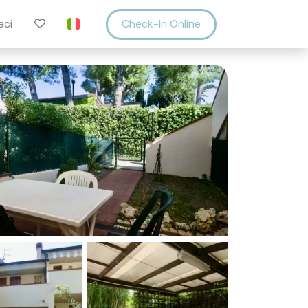
aci
Check-In Online