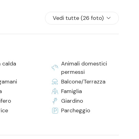
Vedi tutte (26 foto)
 calda
Animali domestici
permessi
gamani
Balcone/Terrazza
a
Famiglia
ifero
Giardino
rice
Parcheggio