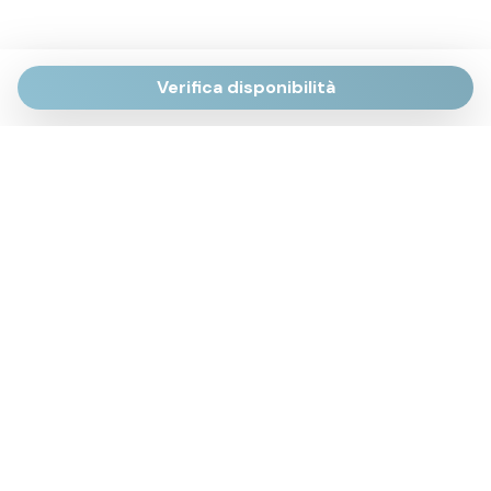
Verifica disponibilità
Via Giulietti, 170
Sirolo AN
Via Roma, 4
Numana AN
Via Mamiani, 14
Senigallia, AN
Piazza Brancondi, 12
Porto Recanati, MC
Via Roma, 4
Cesenatico, FC
Via Calatafimi, 7/A
San Benedetto del Tronto, AP