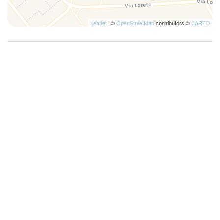
Leaflet
| ©
OpenStreetMap
contributors ©
CARTO