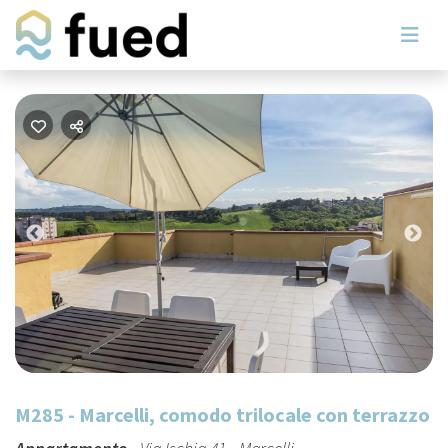
Previous
Nex
M285 - Marcelli, comodo trilocale con terrazzo