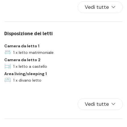
Balcone/Terrazza
Vedi tutte
Biancheria da letto
Cucina
Famiglia
Disposizione dei letti
Forno
Frigorifero
Camera da letto 1
In città
1 x letto matrimoniale
Camera da letto 2
Lavatrice
1 x letto a castello
Parcheggio
Area living/sleeping 1
Piatti e ciotole
1 x divano letto
TV
Vedi tutte