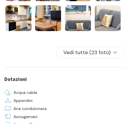
- pulizia iniziale e finale
- la fornitura di biancheria da camera e da bagno per tutti i
posti letto presenti in casa
Vedi tutte (23 foto)
Dotazioni
Acqua calda
Appendini
Aria condizionata
Asciugamani
Balcone/Terrazza