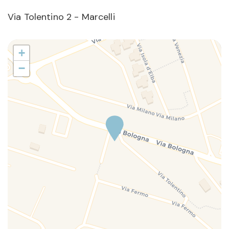
Via Tolentino 2 - Marcelli
+
−