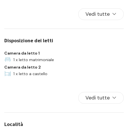
Biancheria da letto
Cucina
Vedi tutte
Famiglia
Forno
Frigorifero
Disposizione dei letti
Lavatrice
Parcheggio
Camera da letto 1
Piatti e ciotole
1 x letto matrimoniale
Camera da letto 2
TV
1 x letto a castello
Vedi tutte
Località