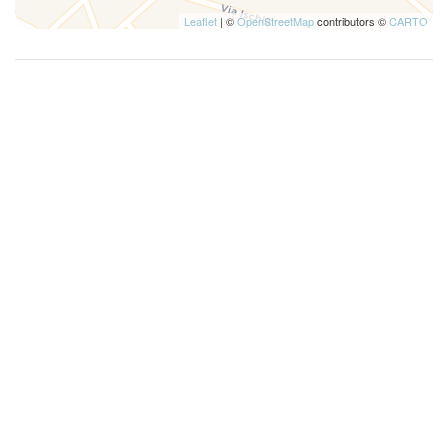
Leaflet
| ©
OpenStreetMap
contributors ©
CARTO