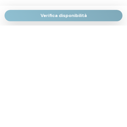
Verifica disponibilità
Via Giulietti, 170
Sirolo AN
Via Roma, 4
Numana AN
Via Mamiani, 14
Senigallia, AN
Piazza Brancondi, 12
Porto Recanati, MC
Via Roma, 4
Cesenatico, FC
Via Calatafimi, 7/A
San Benedetto del Tronto, AP
p.iva 02663740427