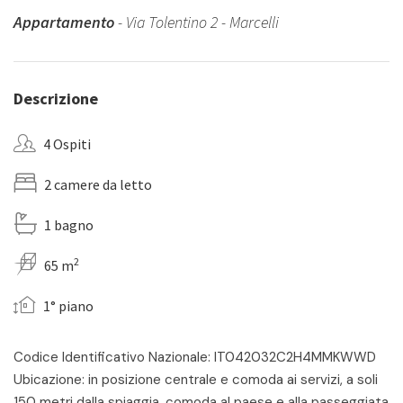
Appartamento
- Via Tolentino 2 - Marcelli
Descrizione
4 Ospiti
2 camere da letto
1 bagno
2
65 m
1° piano
Codice Identificativo Nazionale: IT042032C2H4MMKWWD
Ubicazione: in posizione centrale e comoda ai servizi, a soli
150 metri dalla spiaggia, comoda al paese e alla passeggiata