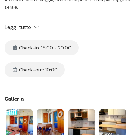
serale.
Descrizione: appartamento al primo ed ultimo piano di una
Leggi tutto
villetta a schiera, arredato con gusto in autentico stile
marinaro. Soggiorno con tavolo da pranzo, angolo cottura e
divano – camera matrimoniale – seconda camera con letto
Check-in: 15:00 - 20:00
a castello – bagno con box doccia – spazioso terrazzo
attrezzato con tavolo, sedie e tenda da sole, ideale per
pranzi o cene all’aperto.
Check-out: 10:00
Completano la proprietà aria condizionata nella zona giorno
– lavatrice – posto auto privato e riservato.
Animali NON ammessi.
Galleria
Il prezzo include:
- locazione
- consumi di acqua luce e gas
- assistenza in loco 24h