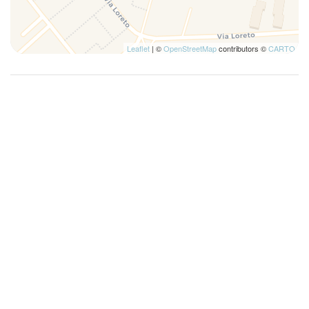
Leaflet
| ©
OpenStreetMap
contributors ©
CARTO