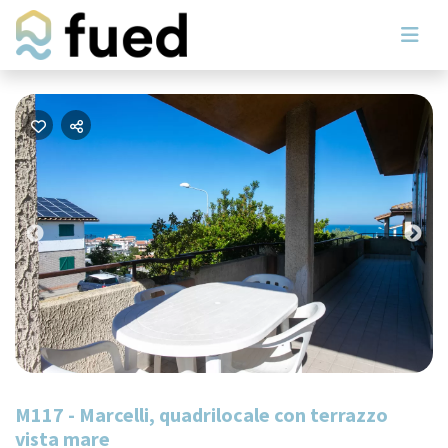
Previous
Nex
M117 - Marcelli, quadrilocale con terrazzo
vista mare