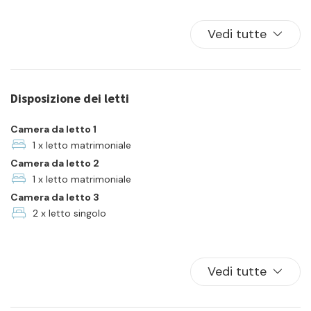
Biancheria da letto
Cucina
Vedi tutte
Famiglia
Forno
Frigorifero
Disposizione dei letti
Lavatrice
Parcheggio
Camera da letto 1
Piatti e ciotole
1 x letto matrimoniale
Camera da letto 2
TV
1 x letto matrimoniale
Camera da letto 3
2 x letto singolo
Vedi tutte