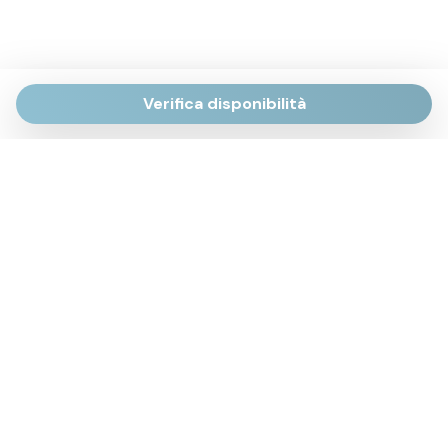
Verifica disponibilità
Via Giulietti, 170
Sirolo AN
Via Roma, 4
Numana AN
Via Mamiani, 14
Senigallia, AN
Piazza Brancondi, 12
Porto Recanati, MC
Via Roma, 4
Cesenatico, FC
Via Calatafimi, 7/A
San Benedetto del Tronto, AP