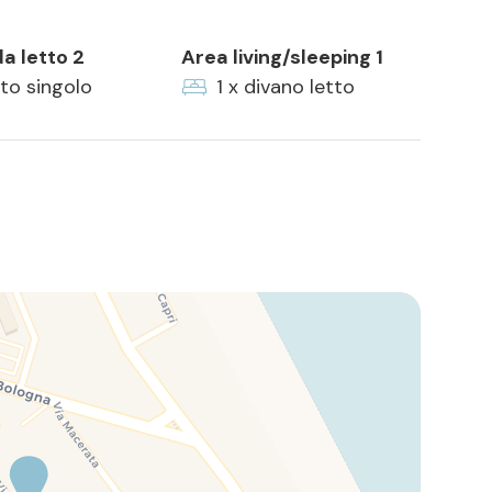
a letto 2
Area living/sleeping 1
tto singolo
1 x divano letto