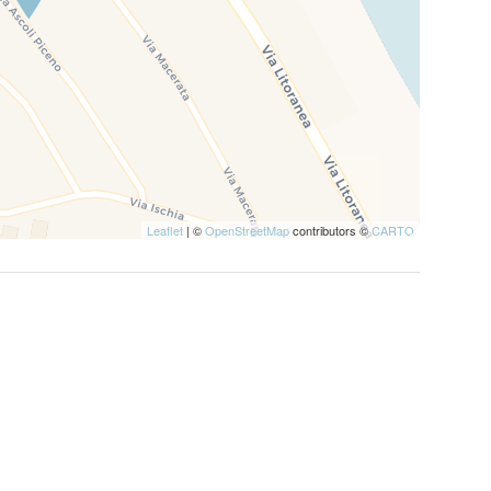
Leaflet
| ©
OpenStreetMap
contributors ©
CARTO