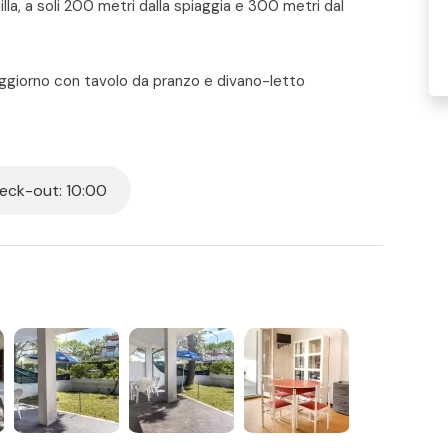
illa, a soli 200 metri dalla spiaggia e 300 metri dal
 Soggiorno con tavolo da pranzo e divano-letto
oniale – seconda camera con due letti singoli ( o
lavatrice e box doccia – giardino privato e recintato
are – corte privata pavimentata sul retro con
ck-out: 10:00
 per tutti i posti letto presenti in casa