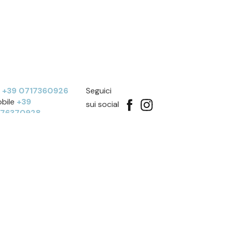
l
+39 0717360926
Seguici
bile
+39
sui social
276370928