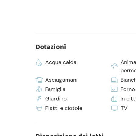
Dotazioni
Acqua calda
Anima
perme
Asciugamani
Bianch
Famiglia
Forno
Giardino
In cit
Piatti e ciotole
TV