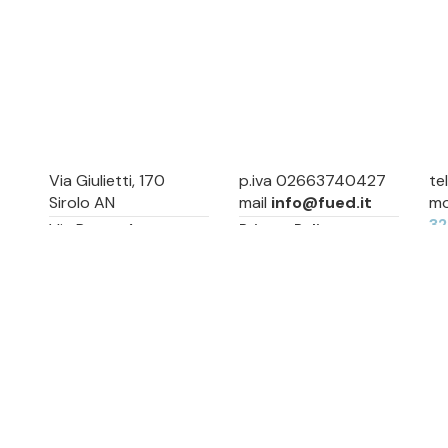
Via Giulietti, 170
p.iva 02663740427
te
Sirolo AN
mail
info@fued.it
mo
3
Via Roma, 4
Privacy Policy
Numana AN
Cookie Preference
Sitemap
Via Mamiani, 14
Senigallia, AN
Piazza Brancondi, 12
Porto Recanati, MC
Via Roma, 4
Cesenatico, FC
Via Calatafimi, 7/A
San Benedetto del