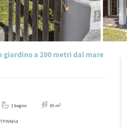
on giardino a 200 metri dal mare
2
1 bagno
65 m
2M8TPWNH4