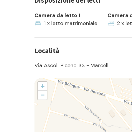
Disposizione dei letti
Camera da letto 1
Camera d
1 x letto matrimoniale
2 x le
Località
Via Ascoli Piceno 33 - Marcelli
+
−