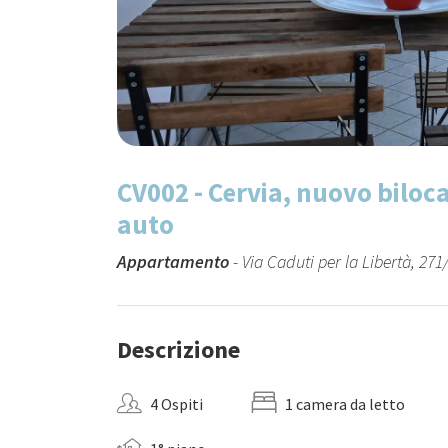
CV002 - Cervia, nuovo biloc
auto
Appartamento
- Via Caduti per la Libertà, 271
Descrizione
4 Ospiti
1 camera da letto