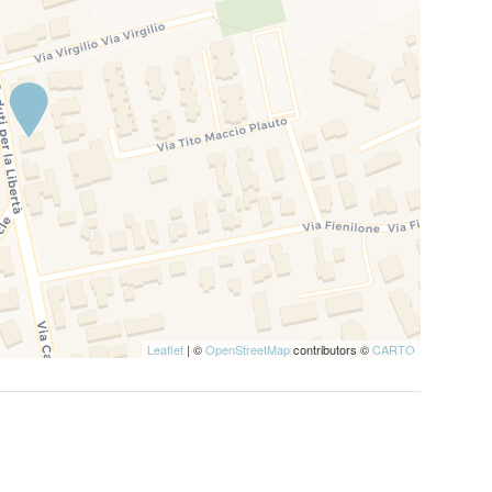
Leaflet
| ©
OpenStreetMap
contributors ©
CARTO