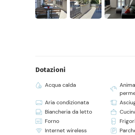
- assistenza in loco 24h
- pulizia iniziale e finale
- la fornitura di biancheria da camera e da bagno
Dotazioni
Acqua calda
Anima
perme
Aria condizionata
Asciu
Biancheria da letto
Cucin
Forno
Frigor
Internet wireless
Parch