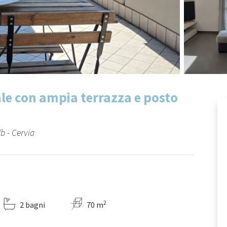
ale con ampia terrazza e posto
/b - Cervia
2
2 bagni
70 m