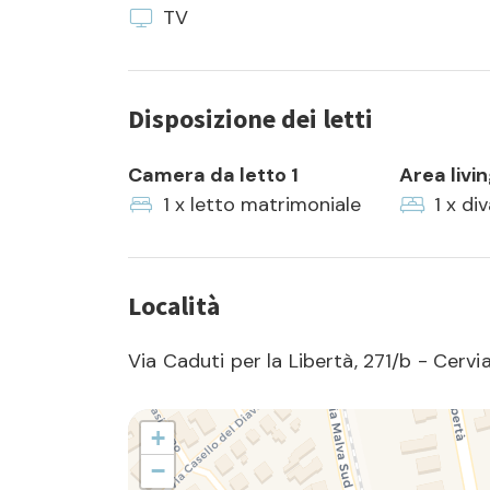
TV
Disposizione dei letti
Camera da letto 1
Area livi
1 x letto matrimoniale
1 x di
Località
Via Caduti per la Libertà, 271/b - Cervi
+
−