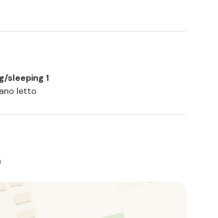
ng/sleeping 1
vano letto
a