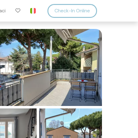
aci
Check-In Online