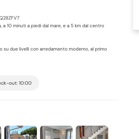
4WQ28ZFV7
, a 10 minuti a piedi dal mare, e a 5 km dal centro
 su due livelli con arredamento moderno, al primo
 soggiorno con divano letto matrimoniale, tv, tavolo ed
completo con box doccia - ampia terrazza su due lati,
ani, tavolo e sedie.
ale - comoda cabina armadio - secondo bagno completo
ck-out: 10:00
ni stanza, Wi-Fi e posto auto riservato davanti a casa.