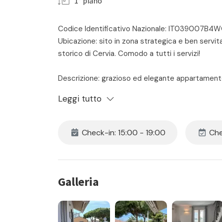
1° piano
Codice Identificativo Nazionale: IT039007B
Ubicazione: sito in zona strategica e ben servita
storico di Cervia. Comodo a tutti i servizi!
Descrizione: grazioso ed elegante appartamento
piano di piccola palazzina. Ingresso su luminoso
Leggi tutto
angolo cottura con piano ad induzione - bagno 
dotata di tende elettriche ed attrezzata con div
Piano superiore - camera con letto matrimoni
Check-in: 15:00 - 19:00
Che
con box doccia.
Proprietà dotata di aria condizionata e tv in og
Ammessi animali di piccola taglia.
Galleria
Il prezzo include:
- locazione
- consumi di acqua luce e gas