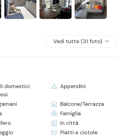
 per tutti i posti letto presenti in casa
Vedi tutte (31 foto)
li domestici
Appendini
ssi
gamani
Balcone/Terrazza
a
Famiglia
ifero
In città
eggio
Piatti e ciotole