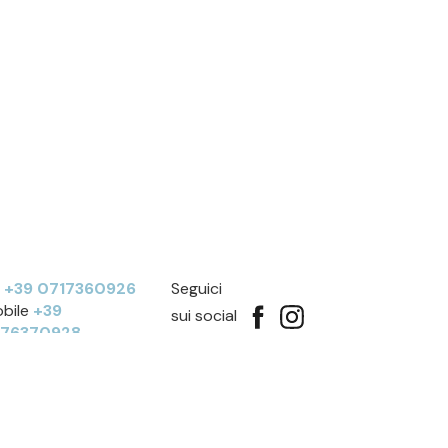
l
+39 0717360926
Seguici
bile
+39
sui social
276370928