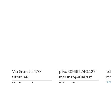
Via Giulietti, 170
p.iva 02663740427
te
Sirolo AN
mail
info@fued.it
mo
3
Via Roma, 4
Privacy Policy
Numana AN
Cookie Preference
Sitemap
Via Mamiani, 14
Senigallia, AN
Piazza Brancondi, 12