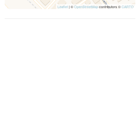
Leaflet
| ©
OpenStreetMap
contributors ©
CARTO