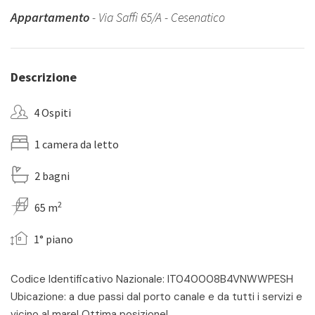
Appartamento
- Via Saffi 65/A - Cesenatico
Descrizione
4 Ospiti
1 camera da letto
2 bagni
2
65 m
1° piano
Codice Identificativo Nazionale: IT040008B4VNWWPESH
Ubicazione: a due passi dal porto canale e da tutti i servizi e
vicino al mare! Ottima posizione!