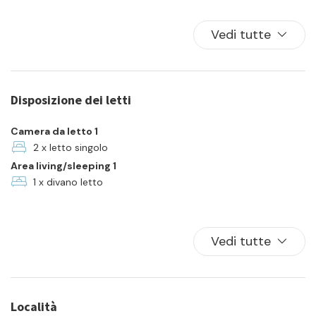
Balcone/Terrazza
Biancheria da letto
Vedi tutte
Cucina
Famiglia
Forno
Disposizione dei letti
Frigorifero
In città
Camera da letto 1
Lavatrice
2 x letto singolo
Area living/sleeping 1
Piatti e ciotole
1 x divano letto
TV
Vedi tutte
Località