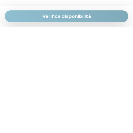
Verifica disponibilità
Via Giulietti, 170
Sirolo AN
Via Roma, 4
Numana AN
Via Mamiani, 14
Senigallia, AN
Piazza Brancondi, 12
Porto Recanati, MC
Via Roma, 4
Cesenatico, FC
Via Calatafimi, 7/A
San Benedetto del Tronto, AP
p.iva 02663740427