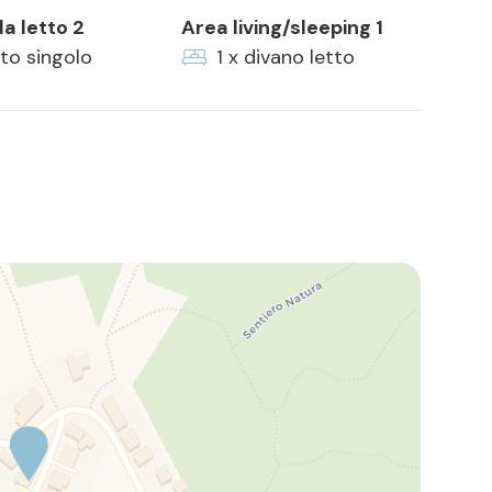
a letto 2
Area living/sleeping 1
tto singolo
1 x divano letto