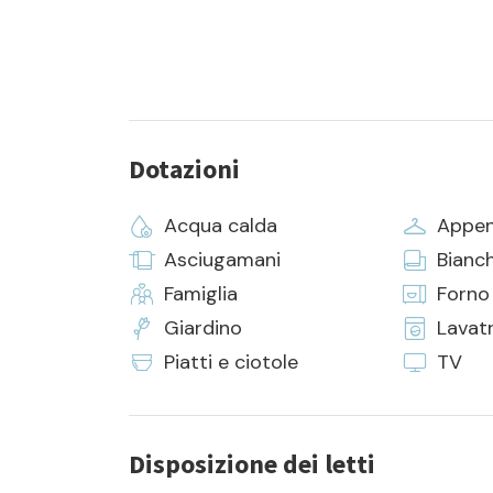
Dotazioni
Acqua calda
Appen
Asciugamani
Bianch
Famiglia
Forno
Giardino
Lavat
Piatti e ciotole
TV
Disposizione dei letti