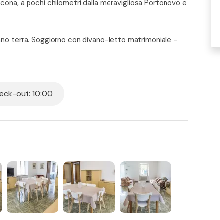
ncona, a pochi chilometri dalla meravigliosa Portonovo e
ano terra. Soggiorno con divano-letto matrimoniale -
atrimoniale - seconda camera con due letti singoli -
o attrezzato con tavolo e sedie. Aria condizionata in
ta deliziosa su Portonovo. Animali non ammessi.
ck-out: 10:00
 per tutti i posti letto presenti in casa