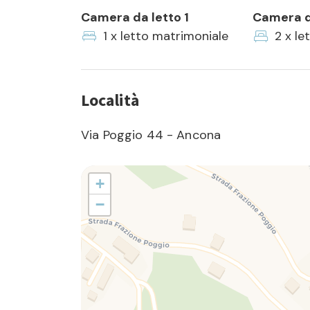
Camera da letto 1
Camera d
1 x letto matrimoniale
2 x le
Località
Via Poggio 44 - Ancona
+
−