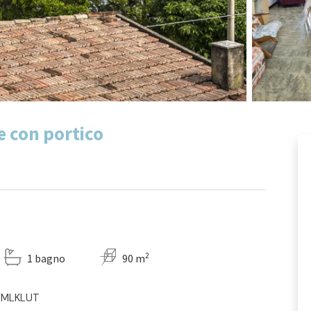
e con portico
2
1 bagno
90 m
HYMLKLUT