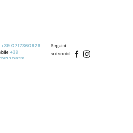
l
+39 0717360926
Seguici
bile
+39
sui social
276370928