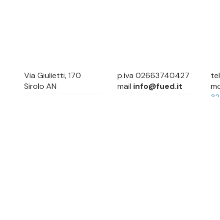
Via Giulietti, 170
p.iva 02663740427
te
Sirolo AN
mail
info@fued.it
mo
3
Via Roma, 4
Privacy Policy
Numana AN
Cookie Preference
Sitemap
Via Mamiani, 14
Senigallia, AN
Piazza Brancondi, 12
Porto Recanati, MC
Via Roma, 4
Cesenatico, FC
Via Calatafimi, 7/A
San Benedetto del
Tronto, AP