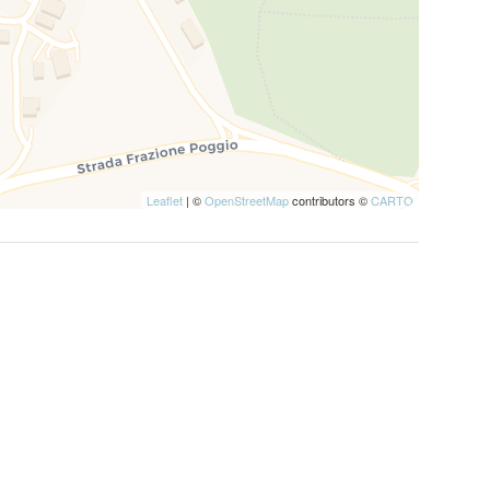
Leaflet
| ©
OpenStreetMap
contributors ©
CARTO