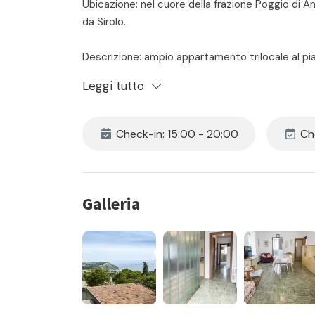
Ubicazione: nel cuore della frazione Poggio di A
da Sirolo.
Descrizione: ampio appartamento trilocale al pi
cucina separata - camera padronale con letto m
Leggi tutto
bagno con box doccia e lavatrice - ampio portic
zona notte. Posto auto privato e riservato. Vis
Check-in: 15:00 - 20:00
Che
Il prezzo include:
- locazione
- consumi di acqua luce e gas
- assistenza in loco 24h
Galleria
- pulizia iniziale e finale
- la fornitura di biancheria da camera e da bagno